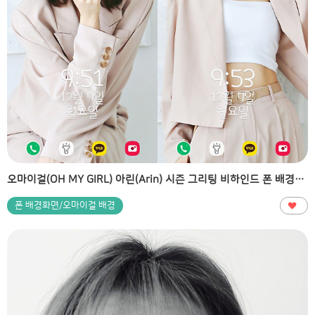
오마이걸(OH MY GIRL) 아린(Arin) 시즌 그리팅 비하인드 폰 배경화면 & 잠금화면 52장 (갤럭시 노트8, 노트9, S8, S9)
폰 배경화면/오마이걸 배경