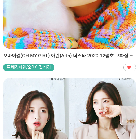
오마이걸(OH MY GIRL) 아린(Arin) 더스타 2020 12월호 고화질 화보 5장
폰 배경화면/오마이걸 배경