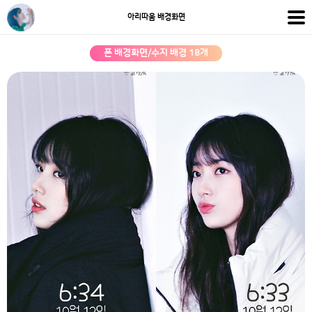
아리따움 배경화면
폰 배경화면/수지 배경 18개