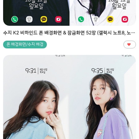
수지 K2 비하인드 폰 배경화면 & 잠금화면 52장 (갤럭시 노트8, 노트9, S8, S9)
폰 배경화면/수지 배경