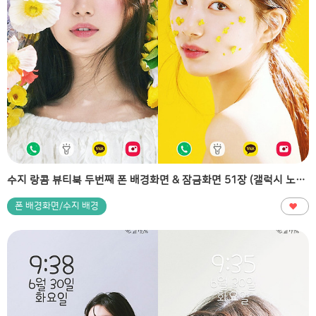
수지 랑콤 뷰티북 두번째 폰 배경화면 & 잠금화면 51장 (갤럭시 노트8, 노트9, S8, S9) + 고화질 화보
폰 배경화면/수지 배경