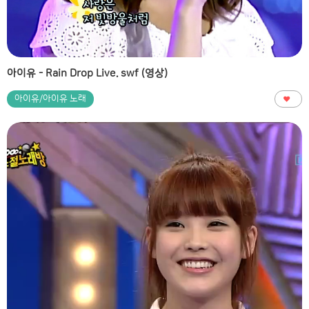
아이유 - Rain Drop Live. swf (영상)
아이유/아이유 노래