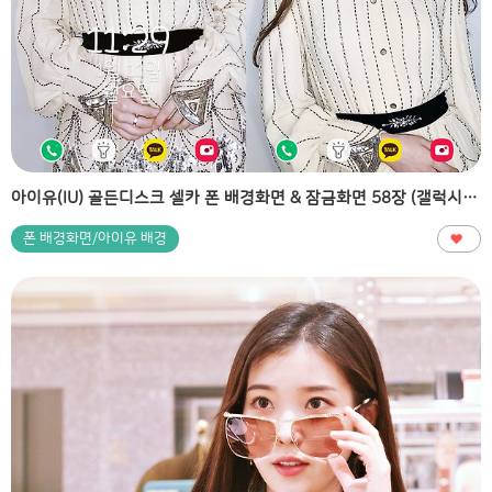
아이유(IU) 골든디스크 셀카 폰 배경화면 & 잠금화면 58장 (갤럭시 노트8, 노트9, S8, S9)
폰 배경화면/아이유 배경