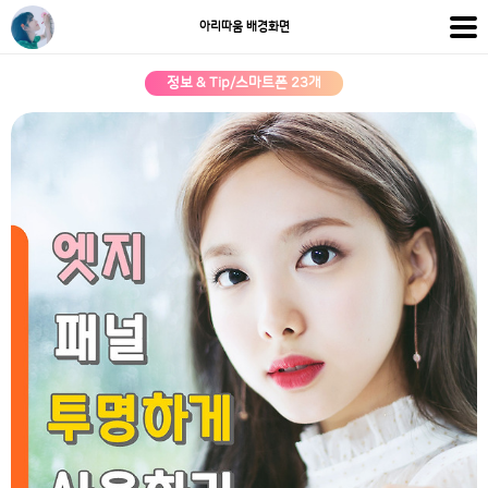
아리따움 배경화면
정보 & Tip/스마트폰 23개