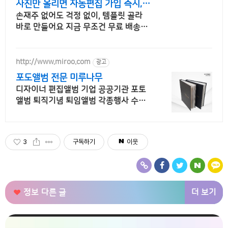
사진만 올리면 자동편집 가입 즉시, 5
종 쿠폰지급!
손재주 없어도 걱정 없이, 템플릿 골라
바로 만들어요 지금 무조건 무료 배송+1
00% 품질 보증 포토북을 만들어 보세
요!
http://www.miroo.com
광고
포도앨범 전문 미루나무
디자이너 편집앨범 기업 공공기관 포토
앨범 퇴직기념 퇴임앨범 각종행사 수연
기념앨범
3
구독하기
이웃
더 보기
정보
다른 글