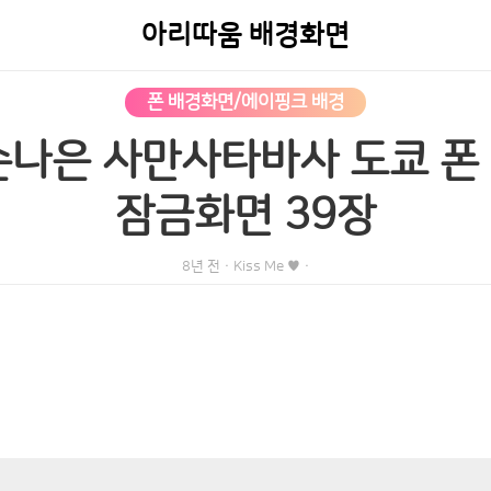
아리따움 배경화면
폰 배경화면/에이핑크 배경
손나은 사만사타바사 도쿄 폰 
잠금화면 39장
8년 전
·
Kiss Me ♥
·