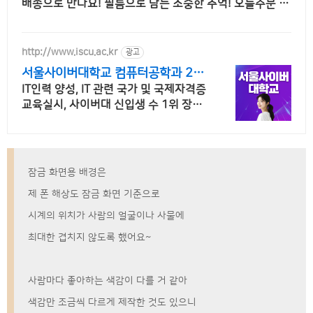
배송으로 만나요! 필름으로 담는 소중한 추억! 오늘주문 내
일도착 로켓배송으로 놓치지 마세요.
http://www.iscu.ac.kr
광고
서울사이버대학교 컴퓨터공학과 20
26 가을학기 신편입생
IT인력 양성, IT 관련 국가 및 국제자격증
교육실시, 사이버대 신입생 수 1위 장학
금 지급 1위, 학사 석사 박사 온라인복수
학위까지
잠금 화면용 배경은
제 폰 해상도 잠금 화면 기준으로
시계의 위치가 사람의 얼굴이나 사물에
최대한 겹치지 않도록 했어요~
사람마다 좋아하는 색감이 다를 거 같아
색감만 조금씩 다르게 제작한 것도 있으니