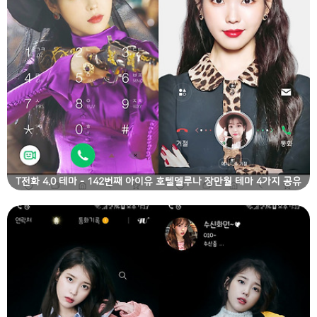
T전화 4.0 테마 - 142번째 아이유 호텔델루나 장만월 테마 4가지 공유