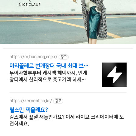
https://m.bunjang.co.kr/
광고
마리끌레르 번개장터 국내 최대 브랜
드 중고거래
무이자할부부터 캐시백 혜택까지, 번개
장터에서 합리적으로 중고거래 하세요
전국 각지에서 올라오는 전국구 최다 상
품 매일 10만 개 이상의 신규 상품 업로
드
https://zeroent.co.kr/
광고
릴스만 찍을래요?
릴스에서 끝낼 재능인가요? 이제 라이브 크리에이터에 도
전하세요.