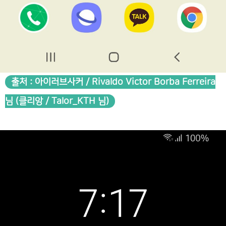
출처 : 아이러브사커 / Rivaldo Victor Borba Ferreira
님 (클리앙 / Talor_KTH 님)