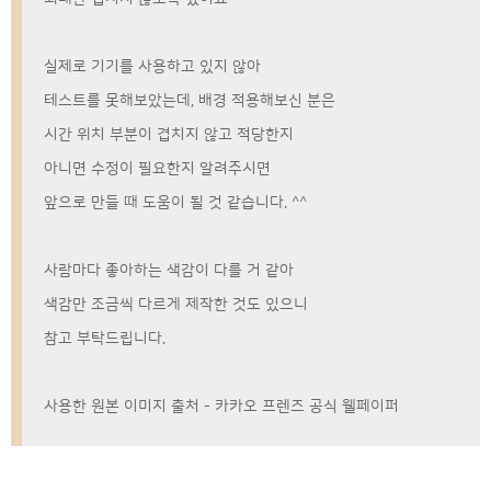
실제로 기기를 사용하고 있지 않아
테스트를 못해보았는데, 배경 적용해보신 분은
시간 위치 부분이 겹치지 않고 적당한지
아니면 수정이 필요한지 알려주시면
앞으로 만들 때 도움이 될 것 같습니다. ^^
사람마다 좋아하는 색감이 다를 거 같아
색감만 조금씩 다르게 제작한 것도 있으니
참고 부탁드립니다.
사용한 원본 이미지 출처 - 카카오 프렌즈 공식 웰페이퍼