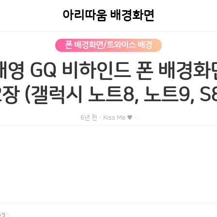
아리따움 배경화면
폰 배경화면/트와이스 배경
영 GQ 비하인드 폰 배경화
장 (갤럭시 노트8, 노트9, S8
6년 전
·
Kiss Me ♥
·
광고