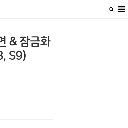
면 & 잠금화
, S9)