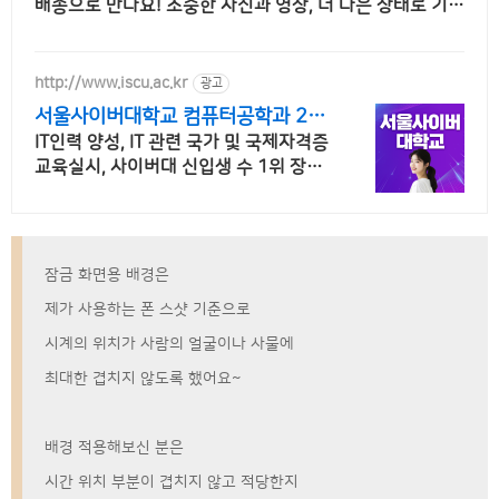
배송으로 만나요! 소중한 사진과 영상, 더 나은 상태로 기록
하세요. 쿠팡에서 편리하게 구매하세요.
http://www.iscu.ac.kr
광고
서울사이버대학교 컴퓨터공학과 20
26 가을학기 신편입생
IT인력 양성, IT 관련 국가 및 국제자격증
교육실시, 사이버대 신입생 수 1위 장학
금 지급 1위, 학사 석사 박사 온라인복수
학위까지
잠금 화면용 배경은
제가 사용하는 폰 스샷 기준으로
시계의 위치가 사람의 얼굴이나 사물에
최대한 겹치지 않도록 했어요~
배경 적용해보신 분은
시간 위치 부분이 겹치지 않고 적당한지