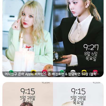
여자친구 은하 Apple 비하인드 폰 배경화면 & 잠금화면 55장 (갤럭시 노트8, 노트9, S8, S9)