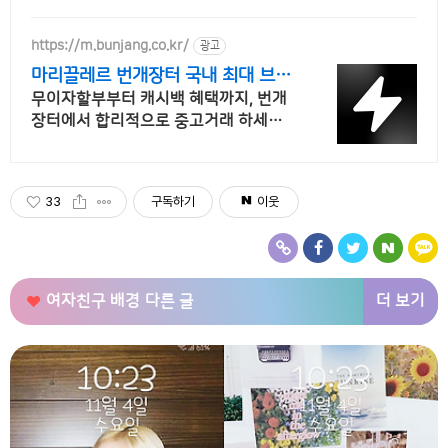
https://m.bunjang.co.kr/
광고
마리끌레르 번개장터 국내 최대 브랜
드 중고거래
무이자할부부터 캐시백 혜택까지, 번개
장터에서 합리적으로 중고거래 하세요
전국 각지에서 올라오는 전국구 최다 상
품 매일 10만 개 이상의 신규 상품 업로
드
33
구독하기
이웃
더 보기
여자친구 배경
다른 글