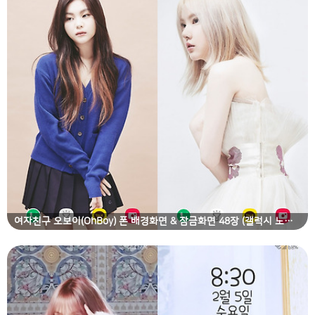
여자친구 오보이(OhBoy) 폰 배경화면 & 잠금화면 48장 (갤럭시 노트8, 노트9, S8, S9)