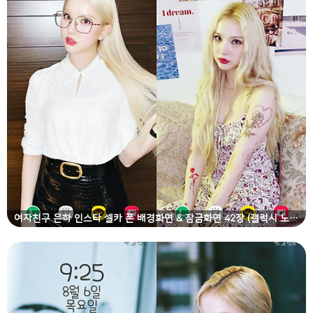
여자친구 은하 인스타 셀카 폰 배경화면 & 잠금화면 42장 (갤럭시 노트8, 노트9, S8, S9)