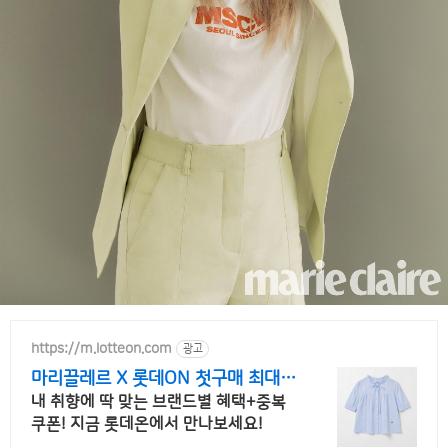
https://m.lotteon.com
광고
마리끌레르 X 롯데ON 첫구매 최대 5
천원 혜택!
내 취향에 딱 맞는 브랜드별 혜택+중복
쿠폰! 지금 롯데온에서 만나보세요!