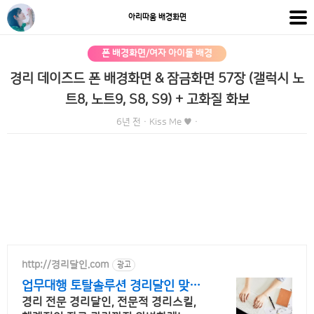
아리따움 배경화면
폰 배경화면/여자 아이돌 배경
경리 데이즈드 폰 배경화면 & 잠금화면 57장 (갤럭시 노
트8, 노트9, S8, S9) + 고화질 화보
6년 전
·
Kiss Me ♥
·
http://경리달인.com
광고
업무대행 토탈솔루션 경리달인 맞춤
형 경리 아웃소싱
경리 전문 경리달인, 전문적 경리스킬,