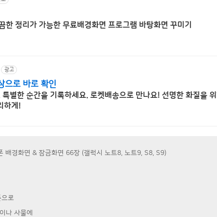
깔끔한 정리가 가능한 무료배경화면 프로그램 바탕화면 꾸미기
광고
상으로 바로 확인
, 특별한 순간을 기록하세요. 로켓배송으로 만나요! 선명한 화질을 
리하게!
폰 배경화면 & 잠금화면 66장 (갤럭시 노트8, 노트9, S8, S9)
준으로
굴이나 사물에