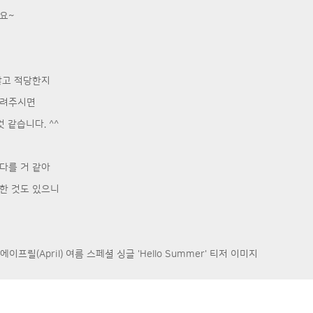
요~
않고 적당한지
알려주시면
 같습니다. ^^
다를 거 같아
한 것도 있으니
이프릴(April) 여름 스페셜 싱글 'Hello Summer' 티저 이미지