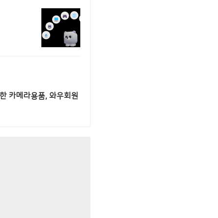
위한 카메라용품, 와우회원