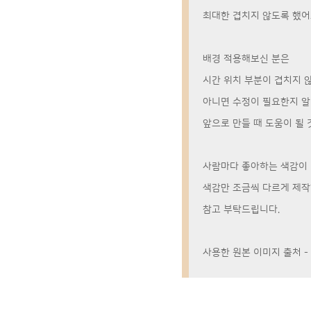
최대한 겹치지 않도록 했어
배경 적용해보신 분은
시간 위치 부분이 겹치지 
아니면 수정이 필요한지 
앞으로 만들 때 도움이 될 것
사람마다 좋아하는 색감이 
색감만 조금씩 다르게 제작
참고 부탁드립니다.
사용한 원본 이미지 출처 - 에