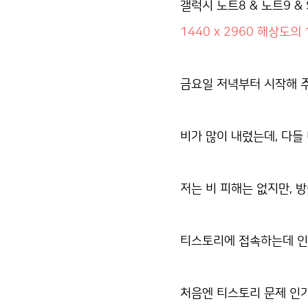
갤럭시 노트8 & 노트9 & S
1440 x 2960 해상도의 
금요일 저녁부터 시작해 
비가 많이 내렸는데, 다들
저는 비 피해는 없지만, 
티스토리에 접속하는데 인
처음엔 티스토리 문제 인