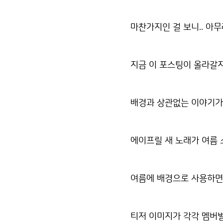
마찬가지인 걸 보니.. 아
지금 이 포스팅이 올라갈지
배경과 상관없는 이야기가
에이프릴 새 노래가 여름
여름에 배경으로 사용하면
티저 이미지가 각각 멤버