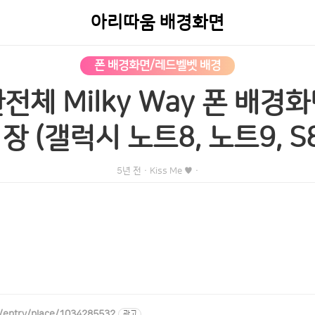
아리따움 배경화면
폰 배경화면/레드벨벳 배경
전체 Milky Way 폰 배경화
장 (갤럭시 노트8, 노트9, S8
5년 전
·
Kiss Me ♥
·
/entry/place/1034285532
광고