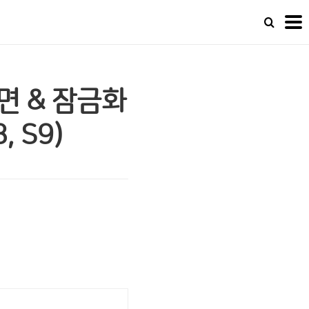
면 & 잠금화
, S9)