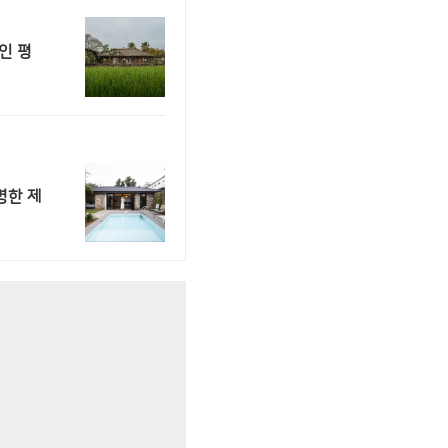
인 평
명한 제