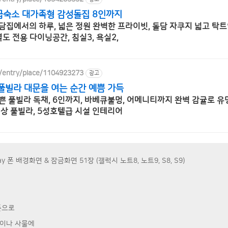
급숙소 대가족형 감성돌집 8인까지
담집에서의 하루, 넓은 정원 완벽한 프라이빗, 돌담 자쿠지 넓고 탁트
별도 전용 다이닝공간, 침실3, 욕실2,
/entry/place/1104923273
광고
풀빌라 대문을 여는 순간 예쁨 가득
쁜 풀빌라 독채, 6인까지, 바베큐불멍, 어메니티까지 완벽 감귤로 유
신상 풀빌라, 5성호텔급 시설 인테리어
y 폰 배경화면 & 잠금화면 51장 (갤럭시 노트8, 노트9, S8, S9)
준으로
굴이나 사물에