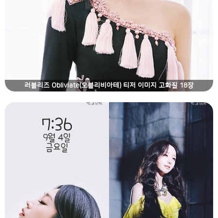
러블리즈 Obliviate(오블리비아테) 티저 이미지 고화질 18장