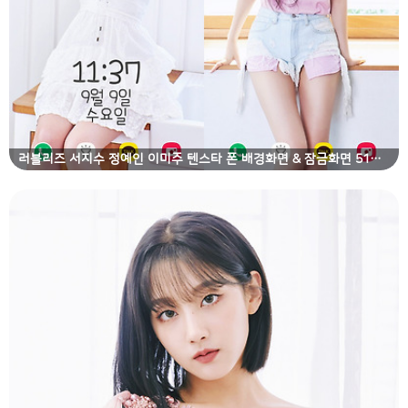
러블리즈 서지수 정예인 이미주 텐스타 폰 배경화면 & 잠금화면 51장 (갤럭시 노트8, 노트9, S8, S9)