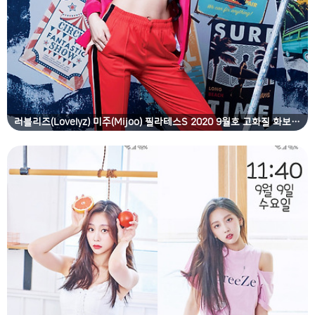
러블리즈(Lovelyz) 미주(Mijoo) 필라테스S 2020 9월호 고화질 화보 6장