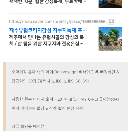
재해변10분, 힙한 감성독채, 무료바베큐
감성독채,동굴의 아늑함 풀사이드 시네
마의 낭만. 잊지못할 태교여행&커플여
행의 완성
https://map.naver.com/p/entry/place/1589368656
광고
제주유럽코티지감성 자쿠지독채 프라
이빗 제주여행, 유럽감성
제주에서 만나는 유럽시골의 감성의 독
채 / 한 팀을 위한 자쿠지와 전용온실바
베큐 모두 다른 다양한 유럽 감성의 제주
독채에서 즐기는 프라이빗 자쿠지와 전
용온실바베큐
오마이걸 유아 숲의 아이(Bon voyage) 비하인드 폰 배경화면 &
잠금화면 39장 (갤럭시 노트8, 노트9, S8, S9)
사용한 원본 이미지 출처 - 오마이걸(OH MY GIRL) 유아(YooA)
숲의 아이 MV 촬영 & 자켓 촬영 현장 사진
잠금 화면용 배경은