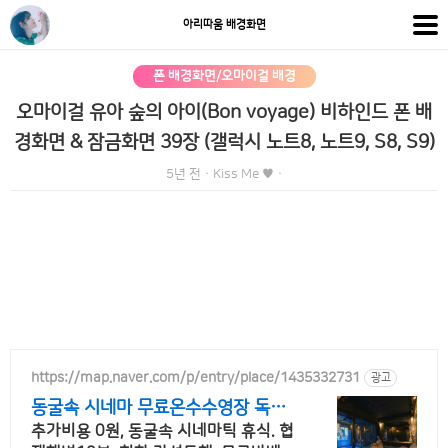
아리따움 배경화면
폰 배경화면/오마이걸 배경
오마이걸 유아 숲의 아이(Bon voyage) 비하인드 폰 배
경화면 & 잠금화면 39장 (갤럭시 노트8, 노트9, S8, S9)
5년 전
·
Kiss Me ♥
·
https://map.naver.com/p/entry/place/1435332731
광고
동굴속 시네마 무료온수수영장 독특
하고 아늑한 나만의아지트
추가비용 0원, 동굴속 시네마틱 휴식. 협