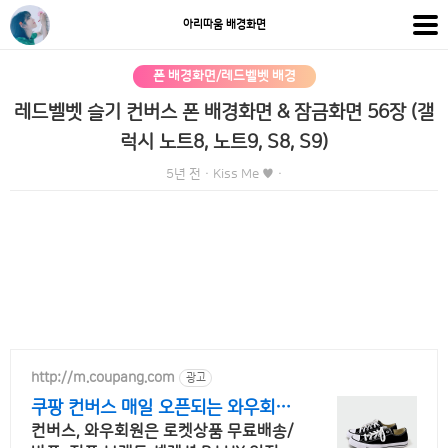
아리따움 배경화면
폰 배경화면/레드벨벳 배경
레드벨벳 슬기 컨버스 폰 배경화면 & 잠금화면 56장 (갤
럭시 노트8, 노트9, S8, S9)
5년 전
·
Kiss Me ♥
·
http://m.coupang.com
광고
쿠팡 컨버스 매일 오픈되는 와우회원
특가
컨버스, 와우회원은 로켓상품 무료배송/