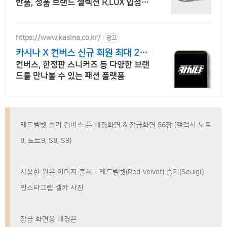
반품, 정품 브랜드 셀렉션 R.LUX 입점.
꼭 필요한 제품은 쿠팡에서 더 저렴하게,
로켓배송으로 더 빠르게!
https://www.kasina.co.kr/
광고
카시나 X 컨버스 신규 회원 최대 2
0% 할인
컨버스, 한정판 스니커즈 등 다양한 브랜
드를 만나볼 수 있는 패션 플랫폼
레드벨벳 슬기 컨버스 폰 배경화면 & 잠금화면 56장 (갤럭시 노트
8, 노트9, S8, S9)
사용한 원본 이미지 출처 - 레드벨벳(Red Velvet) 슬기(Seulgi)
인스타그램 셀카 사진
잠금 화면용 배경은