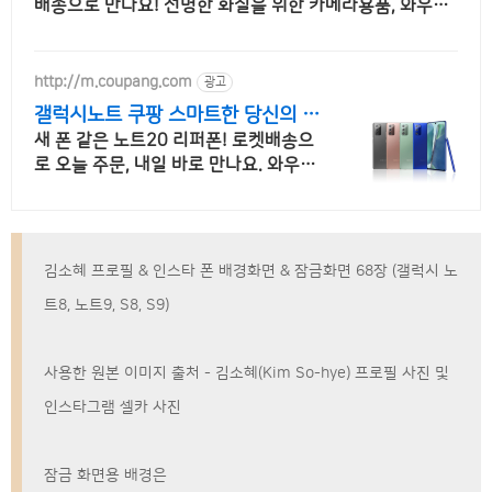
배송으로 만나요! 선명한 화질을 위한 카메라용품, 와우회
원 무제한 무료배송으로 편리하게!
http://m.coupang.com
광고
갤럭시노트 쿠팡 스마트한 당신의 선
택
새 폰 같은 노트20 리퍼폰! 로켓배송으
로 오늘 주문, 내일 바로 만나요. 와우회
원 무료배송, 30일 반품! 삼성 갤럭시를
특별한 혜택으로.
김소혜 프로필 & 인스타 폰 배경화면 & 잠금화면 68장 (갤럭시 노
트8, 노트9, S8, S9)
사용한 원본 이미지 출처 - 김소혜(Kim So-hye) 프로필 사진 및
인스타그램 셀카 사진
잠금 화면용 배경은