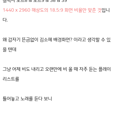
갤럭시 노트8 & 노트9 & S8 & S9
1440 x 2960 해상도의 18.5:9 화면 비율만 맞춘 것
입니
다.
왜 갑자기 뜬금없이 김소혜 배경화면? 이라고 생각할 수 있
을 텐데
그냥 어제 비도 내리고 오랜만에 비 올 때 자주 듣는 플레이
리스트를
틀어놓고 노래를 듣다 보니