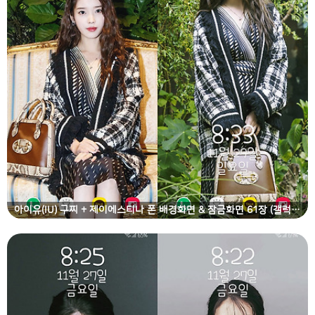
아이유(IU) 구찌 + 제이에스티나 폰 배경화면 & 잠금화면 61장 (갤럭시 노트8, 노트9, S8, S9)