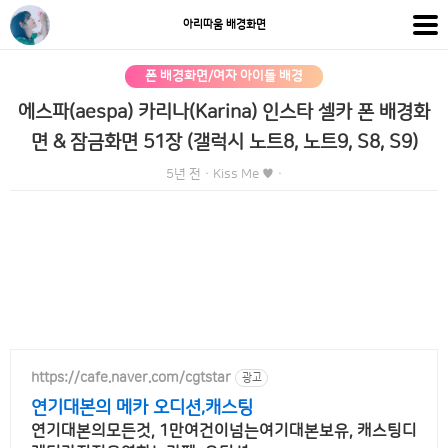
아리따움 배경화면
폰 배경화면/여자 아이돌 배경
에스파(aespa) 카리나(Karina) 인스타 셀카 폰 배경화
면 & 잠금화면 51장 (갤럭시 노트8, 노트9, S8, S9)
5년 전
·
Kiss Me ♥
·
https://cafe.naver.com/cgtstar
광고
연기대본의 메카 오디션,캐스팅
연기대본의모든것, 1만여건이넘는여기대본보유, 캐스팅디