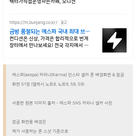
렉터가직접운영하는카페, 오디션
https://m.bunjang.co.kr/
광고
금방 품절되는 에스파 국내 최대 브랜
드 중고거래
컨디션은 신상, 가격은 합리적으로 번개
장터에서 만나보세요! 전국 각지에서 올
라오는 전국구 최다 상품 매일 10만 개
이상의 신규 상품 업로드
에스파(aespa) 카리나(Karina) 인스타 셀카 폰 배경화면 & 잠금
화면 51장 (갤럭시 노트8, 노트9, S8, S9)
사용한 원본 이미지 출처 - 에스파 SNS 카리나 셀카 사진
잠금 화면용 배경은
제가 사용하는 폰 스샷 기준으로