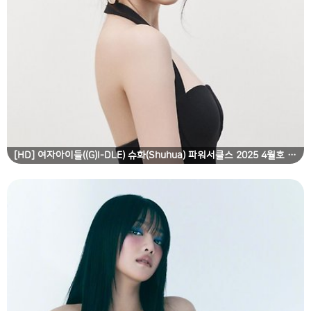
[HD] 여자아이들((G)I-DLE) 슈화(Shuhua) 파워서클스 2025 4월호 고화질 화보