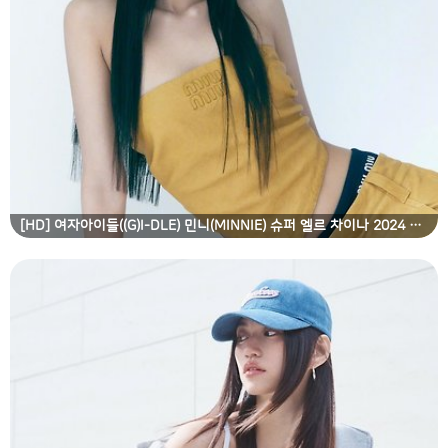
[HD] 여자아이들((G)I-DLE) 민니(MINNIE) 슈퍼 엘르 차이나 2024 4월호 고화질 화보