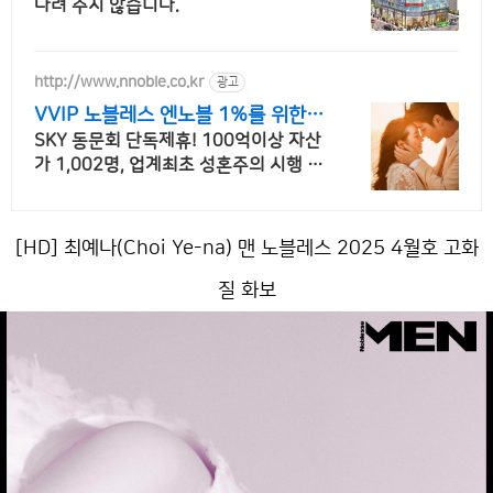
다려 주지 않습니다.
http://www.nnoble.co.kr
광고
VVIP 노블레스 엔노블 1%를 위한
상류층 결정사
SKY 동문회 단독제휴! 100억이상 자산
가 1,002명, 업계최초 성혼주의 시행 변
호사검증 회원수 공개, 전문직/엘리트/
노블레스 전문, 여성가족부장관대상 2회
수상
[HD] 최예나(Choi Ye-na) 맨 노블레스 2025 4월호 고화
질 화보