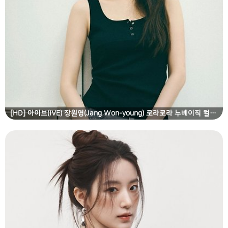
[HD] 아이브(IVE) 장원영(Jang Won-young) 로라로라 누베이직 컬렉션 고화질 화보