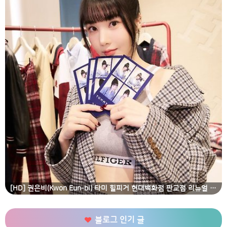
[HD] 권은비(Kwon Eun-bi) 타미 힐피거 현대백화점 판교점 리뉴얼 오픈 기념 행사 고화질 화보
블로그 인기 글