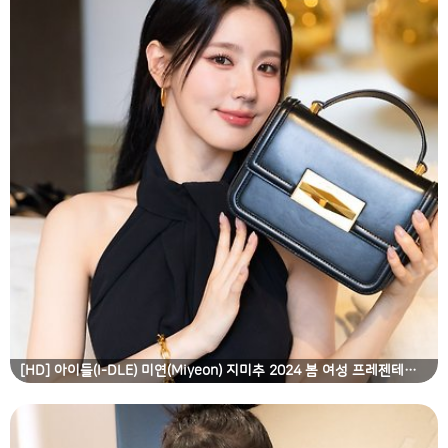
[HD] 아이들(I-DLE) 미연(Miyeon) 지미추 2024 봄 여성 프레젠테이션 쇼 고화질 화보