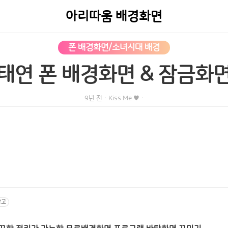
아리따움 배경화면
폰 배경화면/소녀시대 배경
태연 폰 배경화면 & 잠금화
9년 전
·
Kiss Me ♥
·
광고