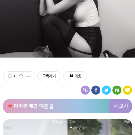
1
구독하기
이웃
더 보기
마마무 배경
다른 글