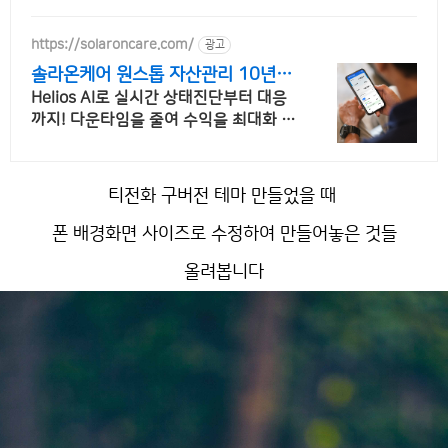
https://solaroncare.com/
광고
솔라온케어 원스톱 자산관리 10년보
증 인버터교체
Helios AI로 실시간 상태진단부터 대응
까지! 다운타임을 줄여 수익을 최대화 8
월 한정 추천혜택 발전소당 12만 원!
티전화 구버전 테마 만들었을 때
폰 배경화면 사이즈로 수정하여 만들어놓은 것들
올려봅니다