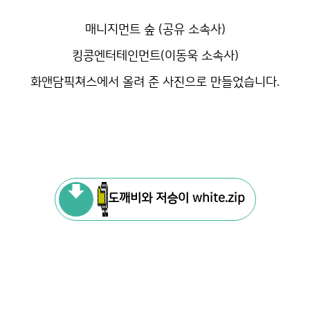
매니지먼트 숲 (공유 소속사)
킹콩엔터테인먼트(이동욱 소속사)
화앤담픽쳐스에서 올려 준 사진으로 만들었습니다.
도깨비와 저승이 white.zip