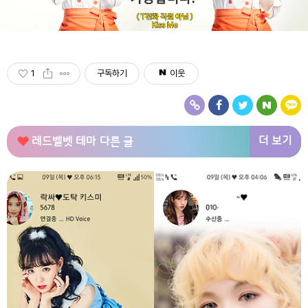
1
구독하기
이웃
더 보기
레드벨벳 테마
다른 글