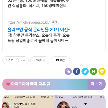
거래 & 안전중개거래
32년전통, 100% 실매물, 매출보증, 주
인 직접통화, 직거래, 150명에이전트
https://m.oliveyoung.co.kr/
광고
올리브영 공식 온라인몰 20시 이전
주문은 오늘드림
딱! 하루만 특가찬스, 오늘의 특가, 오늘
드림 당일배송까지 꿀혜택 놓치지마세
요!
2
구독하기
이웃
더 보기
아이오아이 테마
다른 글