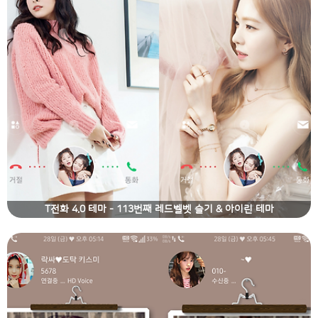
T전화 4.0 테마 - 113번째 레드벨벳 슬기 & 아이린 테마