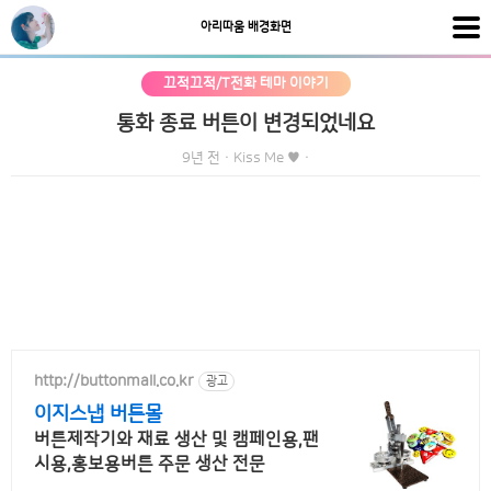
아리따움 배경화면
끄적끄적/T전화 테마 이야기
통화 종료 버튼이 변경되었네요
9년 전
·
Kiss Me ♥
·
http://buttonmall.co.kr
광고
이지스냅 버튼몰
버튼제작기와 재료 생산 및 캠페인용,팬
시용,홍보용버튼 주문 생산 전문