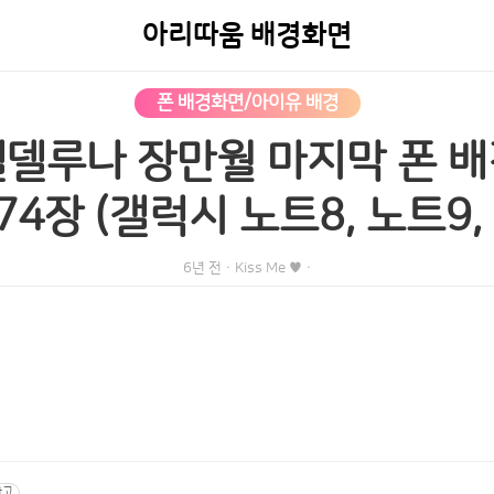
아리따움 배경화면
폰 배경화면/아이유 배경
델루나 장만월 마지막 폰 배
4장 (갤럭시 노트8, 노트9, S
6년 전
·
Kiss Me ♥
·
광고