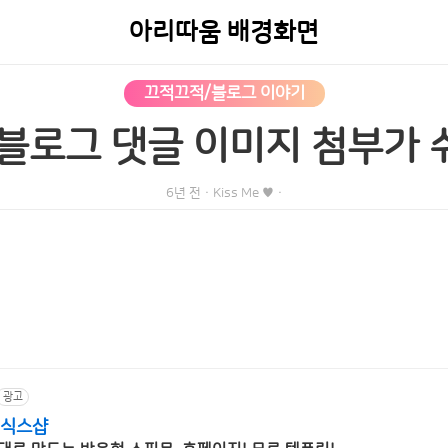
아리따움 배경화면
끄적끄적/블로그 이야기
블로그 댓글 이미지 첨부가
6년 전
·
Kiss Me ♥
·
광고
 식스샵