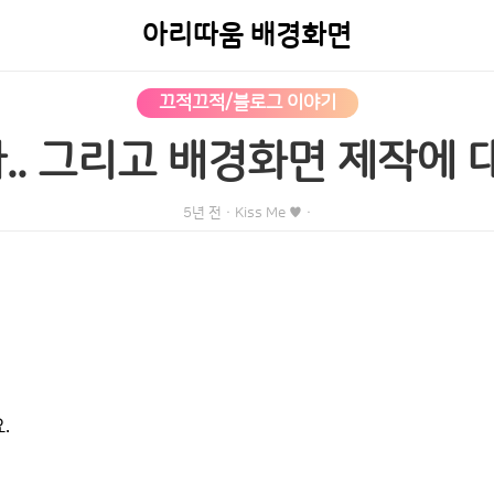
아리따움 배경화면
끄적끄적/블로그 이야기
.. 그리고 배경화면 제작에 대
5년 전
·
Kiss Me ♥
·
.