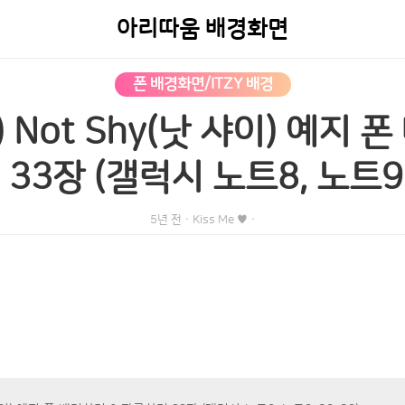
아리따움 배경화면
폰 배경화면/ITZY 배경
) Not Shy(낫 샤이) 예지 
3장 (갤럭시 노트8, 노트9, 
5년 전
·
Kiss Me ♥
·