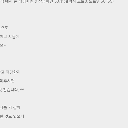
 샤이) 예지 폰 배경화면 & 잠금화면 33장 (갤럭시 노트8, 노트9, S8, S9)
준으로
굴이나 사물에
요~
않고 적당한지
알려주시면
 같습니다. ^^
다를 거 같아
한 것도 있으니