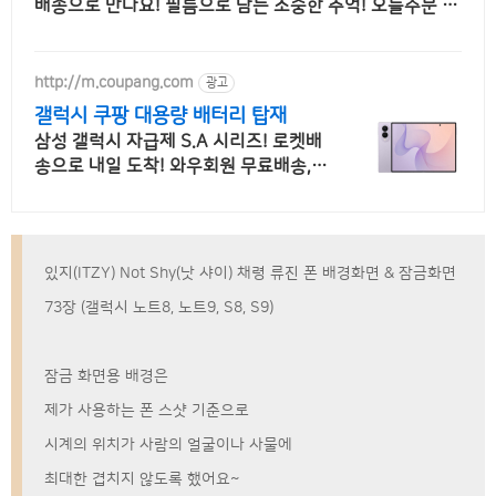
배송으로 만나요! 필름으로 담는 소중한 추억! 오늘주문 내
일도착 로켓배송으로 놓치지 마세요.
http://m.coupang.com
광고
갤럭시 쿠팡 대용량 배터리 탑재
삼성 갤럭시 자급제 S.A 시리즈! 로켓배
송으로 내일 도착! 와우회원 무료배송, 3
0일 반품! 부모님, 키즈폰으로 안심!
있지(ITZY) Not Shy(낫 샤이) 채령 류진 폰 배경화면 & 잠금화면
73장 (갤럭시 노트8, 노트9, S8, S9)
잠금 화면용 배경은
제가 사용하는 폰 스샷 기준으로
시계의 위치가 사람의 얼굴이나 사물에
최대한 겹치지 않도록 했어요~