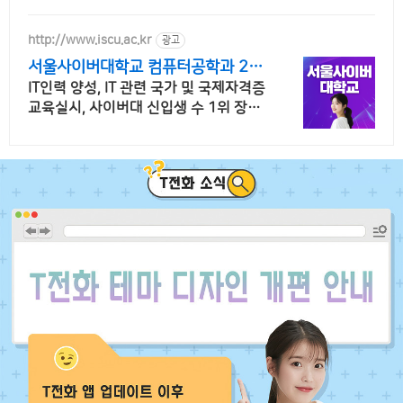
http://www.iscu.ac.kr
광고
서울사이버대학교 컴퓨터공학과 20
26 가을학기 신편입생
IT인력 양성, IT 관련 국가 및 국제자격증
교육실시, 사이버대 신입생 수 1위 장학
금 지급 1위, 학사 석사 박사 온라인복수
학위까지