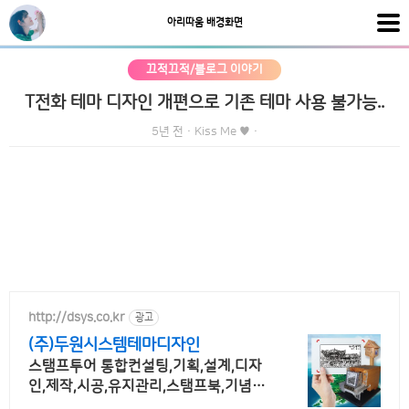
아리따움 배경화면
끄적끄적/블로그 이야기
T전화 테마 디자인 개편으로 기존 테마 사용 불가능..
5년 전
·
Kiss Me ♥
·
http://dsys.co.kr
광고
(주)두원시스템테마디자인
스탬프투어 통합컨설팅,기획,설계,디자
인,제작,시공,유지관리,스탬프북,기념품,
홍보