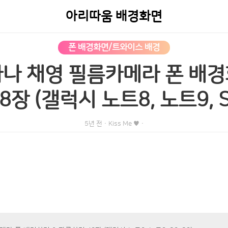
아리따움 배경화면
폰 배경화면/트와이스 배경
나 채영 필름카메라 폰 배경
8장 (갤럭시 노트8, 노트9, S8
5년 전
·
Kiss Me ♥
·