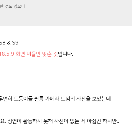
한 것도 있으니
8 & S9
18.5:9 화면 비율만 맞춘 것
입니다.
 우연히 트둥이들 필름 카메라 느낌의 사진을 보았는데
. 정연이 활동하지 못해 사진이 없는 게 아쉽긴 하지만..