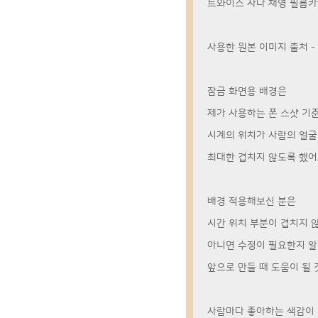
트와이스 사나 채영 필름카메라
사용한 원본 이미지 출처 -
잠금 화면용 배경은
제가 사용하는 폰 스샷 기
시계의 위치가 사람의 얼
최대한 겹치지 않도록 했어
배경 적용해보신 분은
시간 위치 부분이 겹치지 
아니면 수정이 필요한지 
앞으로 만들 때 도움이 될 것
사람마다 좋아하는 색감이 