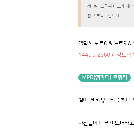
색감만 조금씩 다르게 제작
참고 부탁드립니다.
갤럭시 노트8 & 노트9 & S
1440 x 2960 해상도의 
MPD(엠피디) 트위터
얼마 전 커뮤니티를 하다
사진들이 너무 이쁘더라고요