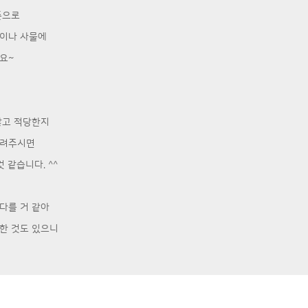
준으로
굴이나 사물에
요~
않고 적당한지
알려주시면
 같습니다. ^^
다를 거 같아
한 것도 있으니