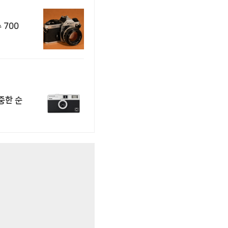
 700
중한 순