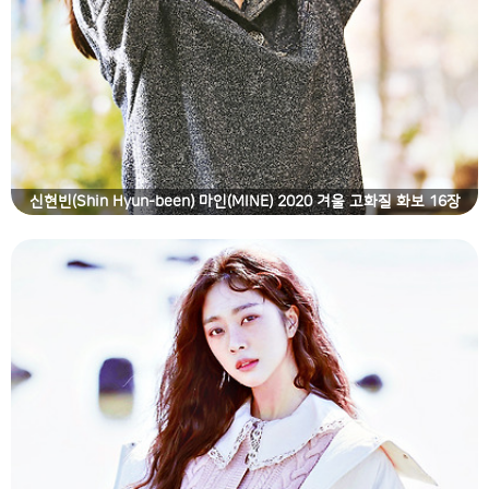
신현빈(Shin Hyun-been) 마인(MINE) 2020 겨울 고화질 화보 16장