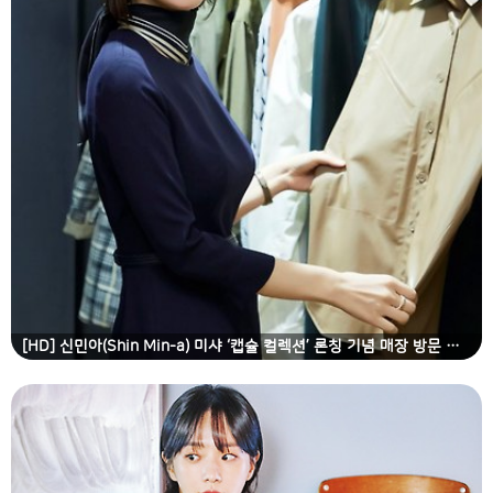
[HD] 신민아(Shin Min-a) 미샤 ‘캡슐 컬렉션’ 론칭 기념 매장 방문 고화질 화보