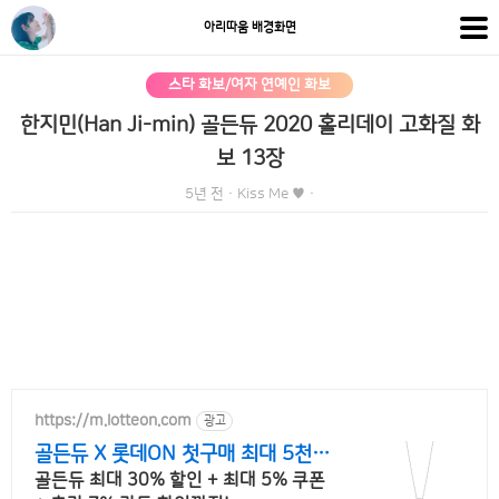
아리따움 배경화면
스타 화보/여자 연예인 화보
한지민(Han Ji-min) 골든듀 2020 홀리데이 고화질 화
보 13장
5년 전
·
Kiss Me ♥
·
https://m.lotteon.com
광고
골든듀 X 롯데ON 첫구매 최대 5천원
혜택!
골든듀 최대 30% 할인 + 최대 5% 쿠폰