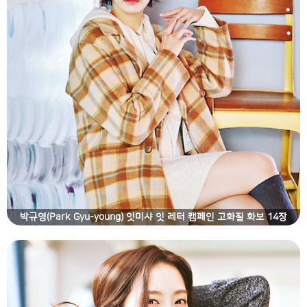
박규영(Park Gyu-young) 잇미샤 잇 레터 캠페인 고화질 화보 14장