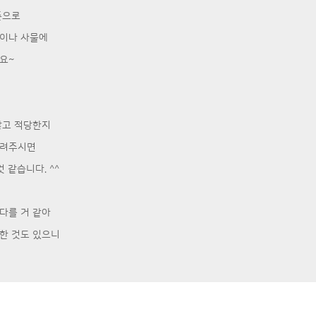
준으로
굴이나 사물에
요~
않고 적당한지
알려주시면
 같습니다. ^^
다를 거 같아
한 것도 있으니