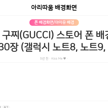
아리따움 배경화면
폰 배경화면/아이유 배경
 구찌(GUCCI) 스토어 폰 
0장 (갤럭시 노트8, 노트9, S
5년 전
·
Kiss Me ♥
·
/
광고