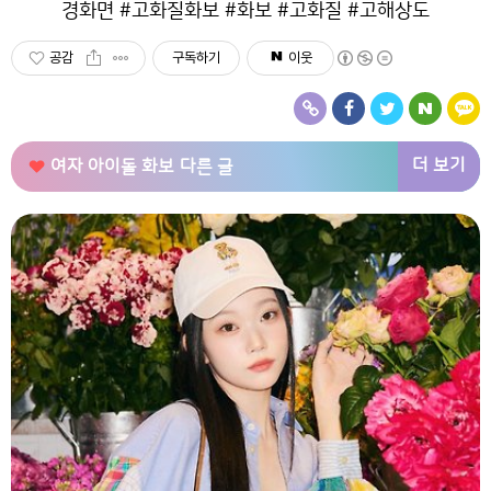
경화면 #고화질화보 #화보 #고화질 #고해상도
공감
구독하기
이웃
더 보기
여자 아이돌 화보
다른 글