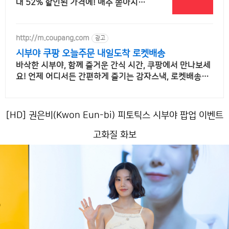
대 52% 할인된 가격에! 매주 쏟아지는
다양한 혜택! 앱으로 알림 받고 똑똑하게
숙소 예약하기
http://m.coupang.com
광고
시부야 쿠팡 오늘주문 내일도착 로켓배송
바삭한 시부야, 함께 즐거운 간식 시간, 쿠팡에서 만나보세
요! 언제 어디서든 간편하게 즐기는 감자스낵, 로켓배송으
로 받아보세요.
[HD] 권은비(Kwon Eun-bi) 피토틱스 시부야 팝업 이벤트
고화질 화보