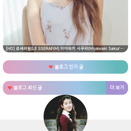
[HD] 르세라핌(LE SSERAFIM) 미야와키 사쿠라(Miyawaki Sakura) 젤라또 피케 홈웨어 고화질 화보
블로그 인기 글
더 보기
블로그 최신 글