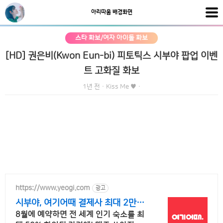
아리따움 배경화면
스타 화보/여자 아이돌 화보
[HD] 권은비(Kwon Eun-bi) 피토틱스 시부야 팝업 이벤
트 고화질 화보
1년 전
·
Kiss Me ♥
·
https://www.yeogi.com
광고
시부야, 여기어때 결제사 최대 2만원
추가할인
8월에 예약하면 전 세계 인기 숙소를 최