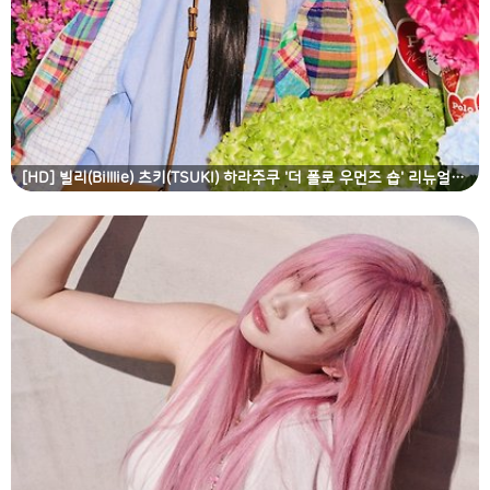
[HD] 빌리(Billlie) 츠키(TSUKI) 하라주쿠 '더 폴로 우먼즈 숍' 리뉴얼 오픈 행사 고화질 화보