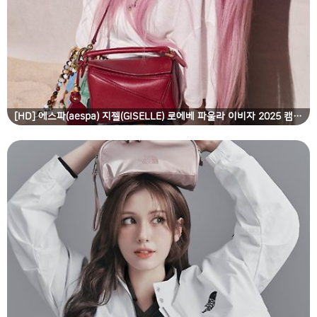
[HD] 에스파(aespa) 지젤(GISELLE) 로에베 파울라 이비자 2025 캠페인 고화질 화보