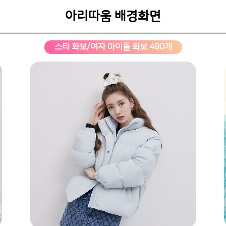
아리따움 배경화면
스타 화보/여자 아이돌 화보 490개