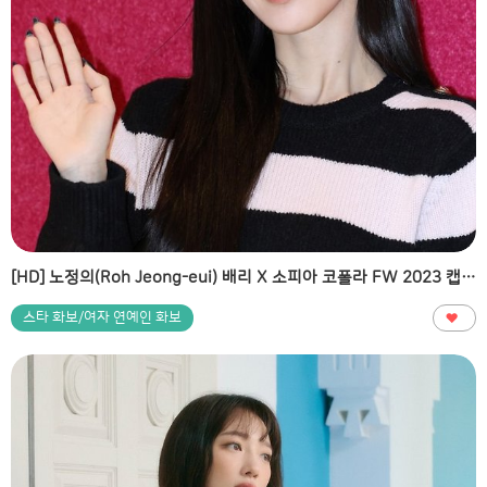
[HD] 노정의(Roh Jeong-eui) 배리 X 소피아 코폴라 FW 2023 캡슐 컬렉션 론칭 기념 행사 고화질 화보
스타 화보/여자 연예인 화보