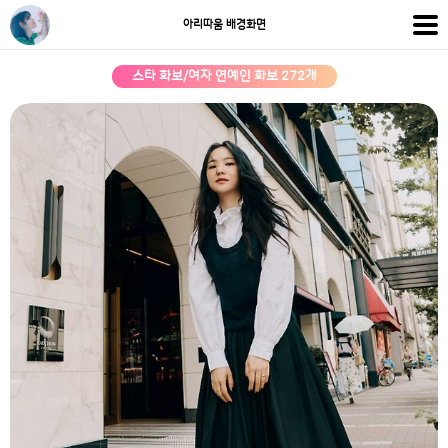
아리따움 배경화면
스타 화보/여자 연예인 화보 272개