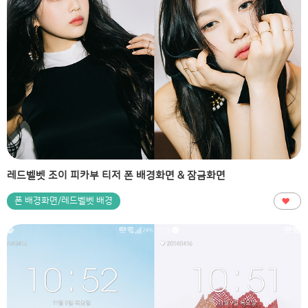
레드벨벳 조이 피카부 티저 폰 배경화면 & 잠금화면
폰 배경화면/레드벨벳 배경