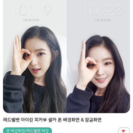
레드벨벳 아이린 피카부 셀카 폰 배경화면 & 잠금화면
폰 배경화면/레드벨벳 배경