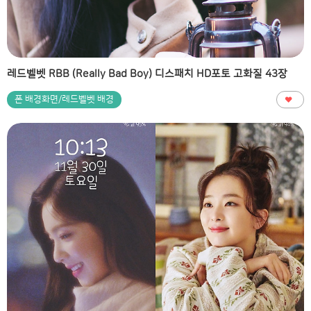
레드벨벳 RBB (Really Bad Boy) 디스패치 HD포토 고화질 43장
폰 배경화면/레드벨벳 배경