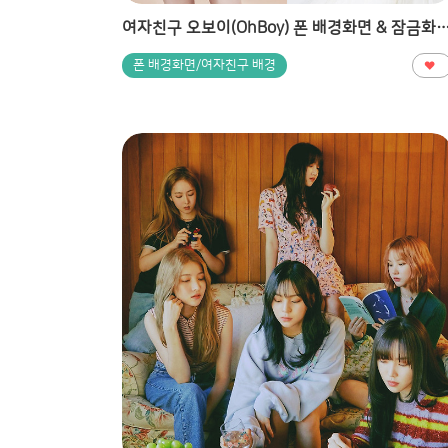
여자친구 오보이(OhBoy) 폰 배경화면 & 잠금화면 48장 (갤럭시 노트8, 
폰 배경화면/여자친구 배경