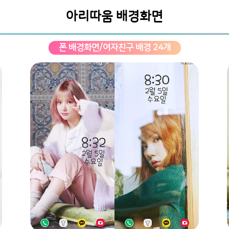
아리따움 배경화면
폰 배경화면/여자친구 배경 24개